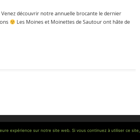
 Venez découvrir notre annuelle brocante le dernier
tions
Les Moines et Moinettes de Sautour ont hâte de
Sautour.be @2019 by
SOLAWI
| Propulsé par WORDPRESS
leure expérience sur notre site web. Si vous continuez à utiliser ce sit